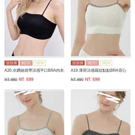
甜甜價
BEST
NEW
甜甜價
BEST
NEW
A20.水鑽細肩帶涼感平口BRA內衣
A19.薄荷涼感羅紋點點BRA背心
NT. 599
NT. 599
NT. 980
NT. 980