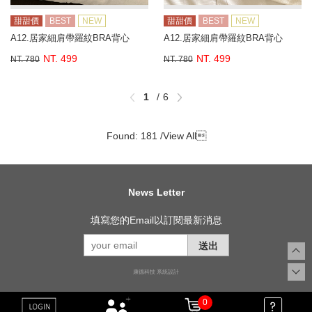
甜甜價
BEST
NEW
甜甜價
BEST
NEW
A12.居家細肩帶羅紋BRA背心
A12.居家細肩帶羅紋BRA背心
NT. 499
NT. 499
NT. 780
NT. 780
1
6
Found: 181 /
View All

News Letter
填寫您的Email以訂閱最新消息
送出
康德科技 系統設計
0