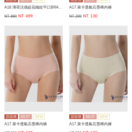
甜甜價
BEST
NEW
甜甜價
BEST
NEW
A18.薄荷涼感緹花織紋平口BRA背心
A17.萊卡透氣石墨稀內褲
NT. 499
NT. 130
NT. 880
NT. 200
甜甜價
BEST
NEW
甜甜價
BEST
NEW
A17.萊卡透氣石墨稀內褲
A17.萊卡透氣石墨稀內褲