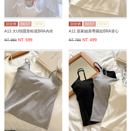
甜甜價
BEST
NEW
甜甜價
BEST
NEW
A13.大U領隱形粉底BRA內衣
A12.居家細肩帶羅紋BRA背心
NT. 599
NT. 499
NT. 980
NT. 780