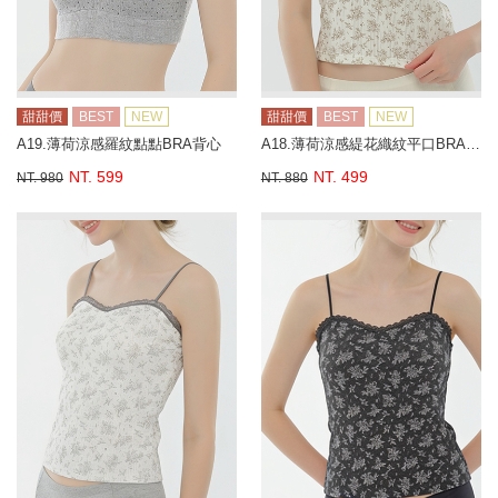
甜甜價
BEST
NEW
甜甜價
BEST
NEW
A19.薄荷涼感羅紋點點BRA背心
A18.薄荷涼感緹花織紋平口BRA背心
NT. 599
NT. 499
NT. 980
NT. 880