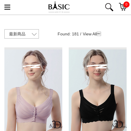
0
Found: 181 /
View All
