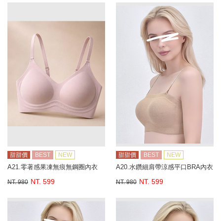
甜甜價
BEST
NEW
甜甜價
BEST
NEW
A21.零著感果凍無痕無鋼圈內衣
A20.水鑽細肩帶涼感平口BRA內衣
NT. 599
NT. 599
NT. 980
NT. 980