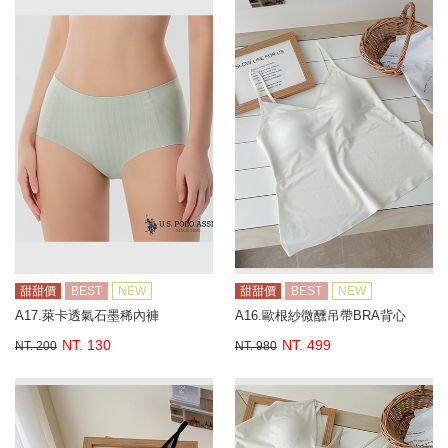
甜甜價
BEST
NEW
甜甜價
BEST
NEW
A17.萊卡透氣石墨稀內褲
A16.歐根紗微醺吊帶BRA背心
NT. 130
NT. 499
NT. 200
NT. 980