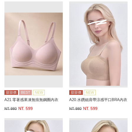
甜甜價
BEST
NEW
甜甜價
NEW
A21.零著感果凍無痕無鋼圈內衣
A20.水鑽細肩帶涼感平口BRA內衣
NT. 599
NT. 599
NT. 980
NT. 980