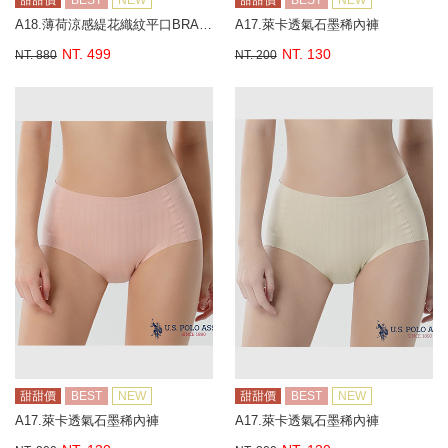
甜甜價
BEST
NEW
甜甜價
BEST
NEW
A18.薄荷涼感緹花織紋平口BRA背心
A17.萊卡透氣石墨稀內褲
NT. 499
NT. 130
NT. 880
NT. 200
甜甜價
BEST
NEW
甜甜價
BEST
NEW
A17.萊卡透氣石墨稀內褲
A17.萊卡透氣石墨稀內褲