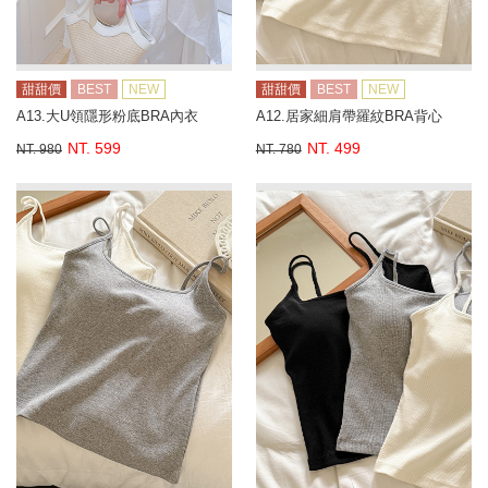
甜甜價
BEST
NEW
甜甜價
BEST
NEW
A13.大U領隱形粉底BRA內衣
A12.居家細肩帶羅紋BRA背心
NT. 599
NT. 499
NT. 980
NT. 780