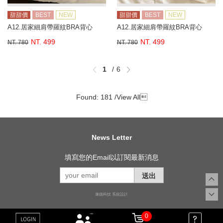
甜甜價
BEST
NEW
甜甜價
BEST
NEW
A12.居家細肩帶羅紋BRA背心
A12.居家細肩帶羅紋BRA背心
NT. 499
NT. 499
NT. 780
NT. 780
1
6
Found: 181 /
View All

News Letter
填寫您的Email以訂閱最新消息
送出
康德科技 系統設計
0