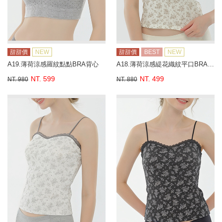
甜甜價
NEW
甜甜價
BEST
NEW
A19.薄荷涼感羅紋點點BRA背心
A18.薄荷涼感緹花織紋平口BRA背心
NT. 599
NT. 499
NT. 980
NT. 880