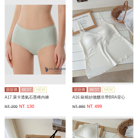
甜甜價
BEST
NEW
甜甜價
BEST
NEW
A17.萊卡透氣石墨稀內褲
A16.歐根紗微醺吊帶BRA背心
NT. 130
NT. 499
NT. 200
NT. 980