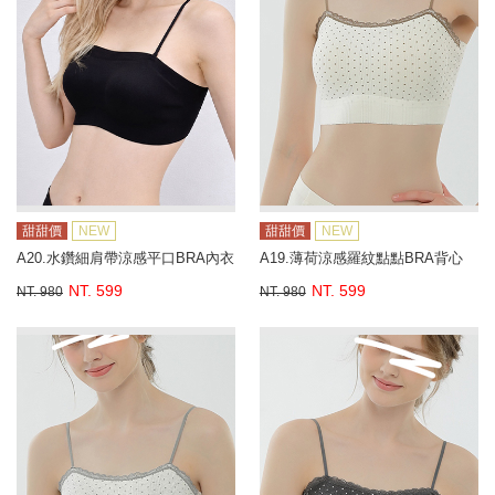
甜甜價
NEW
甜甜價
NEW
A20.水鑽細肩帶涼感平口BRA內衣
A19.薄荷涼感羅紋點點BRA背心
NT. 599
NT. 599
NT. 980
NT. 980