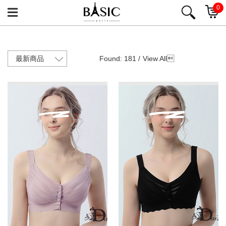
0
Found: 181 /
View All
