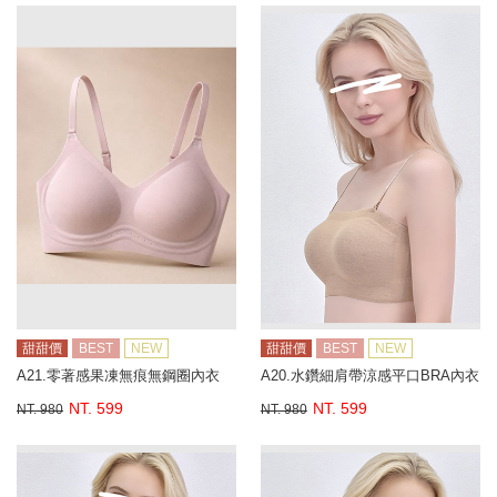
甜甜價
BEST
NEW
甜甜價
BEST
NEW
A21.零著感果凍無痕無鋼圈內衣
A20.水鑽細肩帶涼感平口BRA內衣
NT. 599
NT. 599
NT. 980
NT. 980