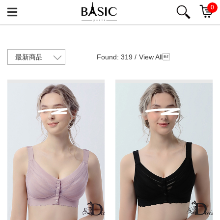
0
Found: 319 /
View All
