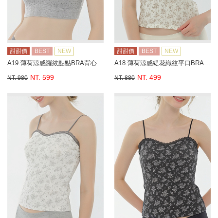
甜甜價
BEST
NEW
甜甜價
BEST
NEW
A19.薄荷涼感羅紋點點BRA背心
A18.薄荷涼感緹花織紋平口BRA背心
NT. 599
NT. 499
NT. 980
NT. 880