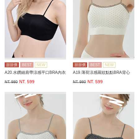
甜甜價
BEST
NEW
甜甜價
BEST
NEW
A20.水鑽細肩帶涼感平口BRA內衣
A19.薄荷涼感羅紋點點BRA背心
NT. 599
NT. 599
NT. 980
NT. 980