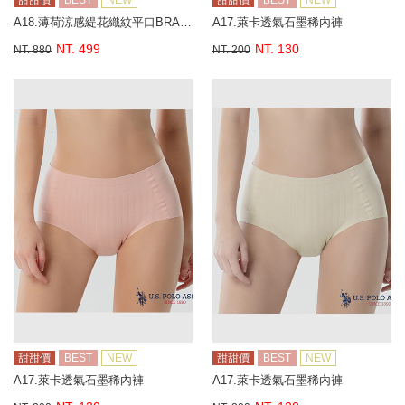
甜甜價
BEST
NEW
甜甜價
BEST
NEW
A18.薄荷涼感緹花織紋平口BRA背心
A17.萊卡透氣石墨稀內褲
NT. 499
NT. 130
NT. 880
NT. 200
甜甜價
BEST
NEW
甜甜價
BEST
NEW
A17.萊卡透氣石墨稀內褲
A17.萊卡透氣石墨稀內褲