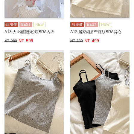
甜甜價
BEST
NEW
甜甜價
BEST
NEW
A13.大U領隱形粉底BRA內衣
A12.居家細肩帶羅紋BRA背心
NT. 599
NT. 499
NT. 980
NT. 780