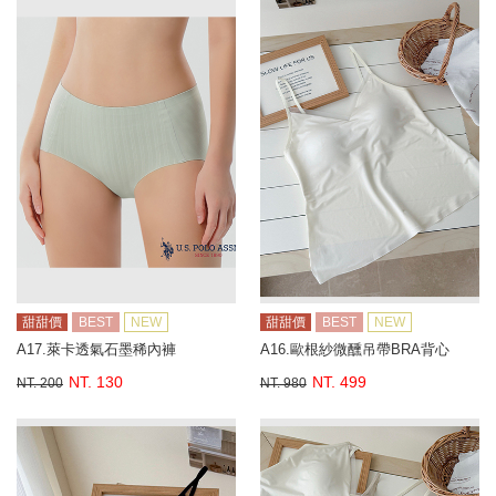
甜甜價
BEST
NEW
甜甜價
BEST
NEW
A17.萊卡透氣石墨稀內褲
A16.歐根紗微醺吊帶BRA背心
NT. 130
NT. 499
NT. 200
NT. 980