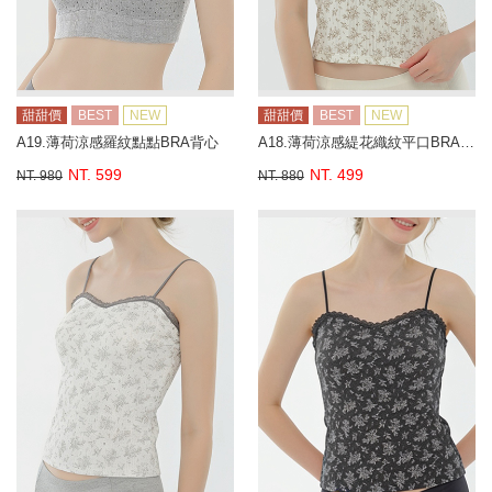
甜甜價
BEST
NEW
甜甜價
BEST
NEW
A19.薄荷涼感羅紋點點BRA背心
A18.薄荷涼感緹花織紋平口BRA背心
NT. 599
NT. 499
NT. 980
NT. 880