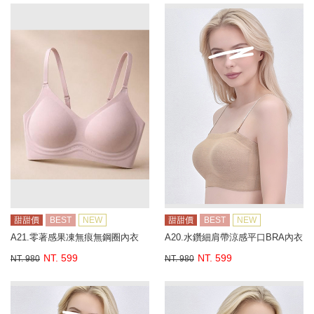
甜甜價
BEST
NEW
甜甜價
BEST
NEW
A21.零著感果凍無痕無鋼圈內衣
A20.水鑽細肩帶涼感平口BRA內衣
NT. 599
NT. 599
NT. 980
NT. 980