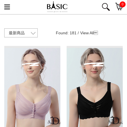
0
Found: 181 /
View All
