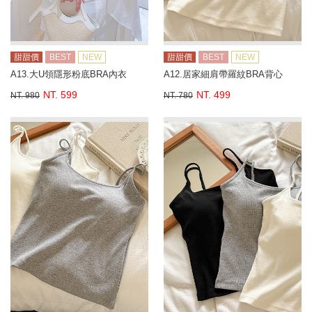
甜甜價
BEST
NEW
甜甜價
BEST
NEW
A13.大U領隱形粉底BRA內衣
A12.居家細肩帶羅紋BRA背心
NT. 599
NT. 499
NT. 980
NT. 780