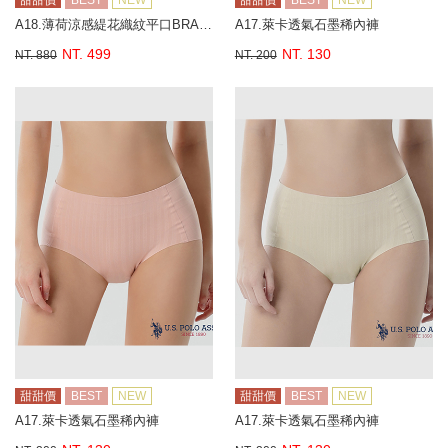
甜甜價
BEST
NEW
甜甜價
BEST
NEW
A18.薄荷涼感緹花織紋平口BRA背心
A17.萊卡透氣石墨稀內褲
NT. 499
NT. 130
NT. 880
NT. 200
甜甜價
BEST
NEW
甜甜價
BEST
NEW
A17.萊卡透氣石墨稀內褲
A17.萊卡透氣石墨稀內褲