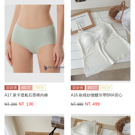
甜甜價
BEST
NEW
甜甜價
BEST
NEW
A17.萊卡透氣石墨稀內褲
A16.歐根紗微醺吊帶BRA背心
NT. 130
NT. 499
NT. 200
NT. 980