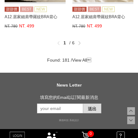
甜甜價
BEST
NEW
甜甜價
BEST
NEW
A12.居家細肩帶羅紋BRA背心
A12.居家細肩帶羅紋BRA背心
NT. 499
NT. 499
NT. 780
NT. 780
1
6
Found: 181 /
View All

News Letter
填寫您的Email以訂閱最新消息
送出
康德科技 系統設計
0