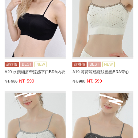
甜甜價
BEST
NEW
甜甜價
BEST
NEW
A20.水鑽細肩帶涼感平口BRA內衣
A19.薄荷涼感羅紋點點BRA背心
NT. 599
NT. 599
NT. 980
NT. 980