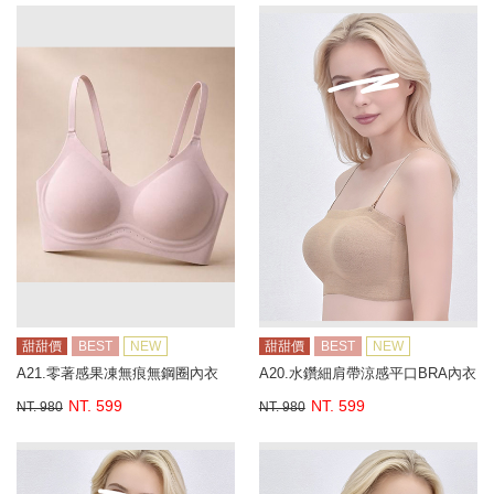
甜甜價
BEST
NEW
甜甜價
BEST
NEW
A21.零著感果凍無痕無鋼圈內衣
A20.水鑽細肩帶涼感平口BRA內衣
NT. 599
NT. 599
NT. 980
NT. 980