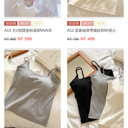
甜甜價
BEST
NEW
甜甜價
BEST
NEW
A13.大U領隱形粉底BRA內衣
A12.居家細肩帶羅紋BRA背心
NT. 599
NT. 499
NT. 980
NT. 780