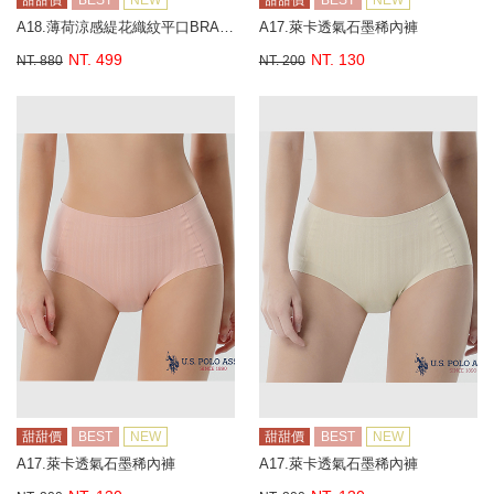
甜甜價
BEST
NEW
甜甜價
BEST
NEW
A18.薄荷涼感緹花織紋平口BRA背心
A17.萊卡透氣石墨稀內褲
NT. 499
NT. 130
NT. 880
NT. 200
甜甜價
BEST
NEW
甜甜價
BEST
NEW
A17.萊卡透氣石墨稀內褲
A17.萊卡透氣石墨稀內褲