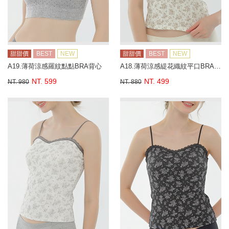
甜甜價
BEST
NEW
甜甜價
BEST
NEW
A19.薄荷涼感羅紋點點BRA背心
A18.薄荷涼感緹花織紋平口BRA背心
NT. 599
NT. 499
NT. 980
NT. 880