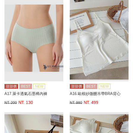
甜甜價
BEST
NEW
甜甜價
BEST
NEW
A17.萊卡透氣石墨稀內褲
A16.歐根紗微醺吊帶BRA背心
NT. 130
NT. 499
NT. 200
NT. 980