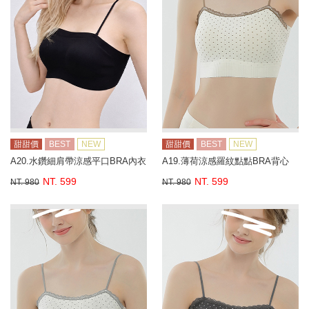
甜甜價
BEST
NEW
甜甜價
BEST
NEW
A20.水鑽細肩帶涼感平口BRA內衣
A19.薄荷涼感羅紋點點BRA背心
NT. 599
NT. 599
NT. 980
NT. 980