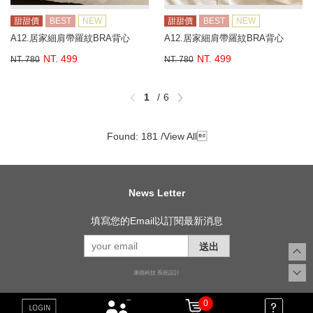
甜甜價
BEST
NEW
甜甜價
BEST
NEW
A12.居家細肩帶羅紋BRA背心
A12.居家細肩帶羅紋BRA背心
NT. 499
NT. 499
NT. 780
NT. 780
1
6
Found: 181 /
View All

News Letter
填寫您的Email以訂閱最新消息
送出
康德科技 系統設計
0