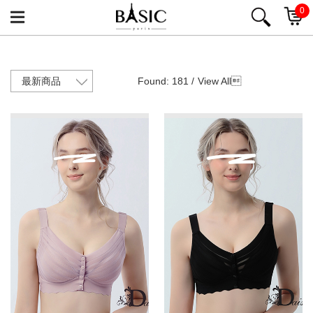
0
Found: 181 /
View All
