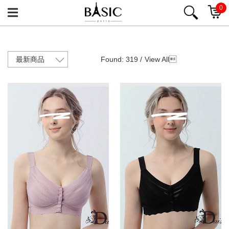
0
Found: 319 /
View All
