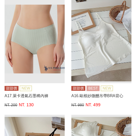
甜甜價
NEW
甜甜價
BEST
NEW
A17.萊卡透氣石墨稀內褲
A16.歐根紗微醺吊帶BRA背心
NT. 130
NT. 499
NT. 200
NT. 980