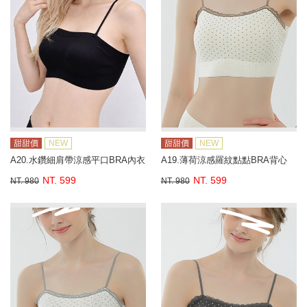
甜甜價
NEW
甜甜價
NEW
A20.水鑽細肩帶涼感平口BRA內衣
A19.薄荷涼感羅紋點點BRA背心
NT. 599
NT. 599
NT. 980
NT. 980