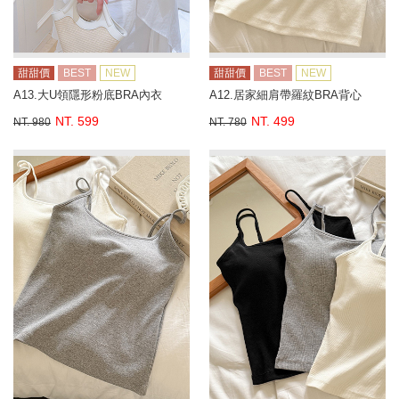
甜甜價
BEST
NEW
甜甜價
BEST
NEW
A13.大U領隱形粉底BRA內衣
A12.居家細肩帶羅紋BRA背心
NT. 599
NT. 499
NT. 980
NT. 780