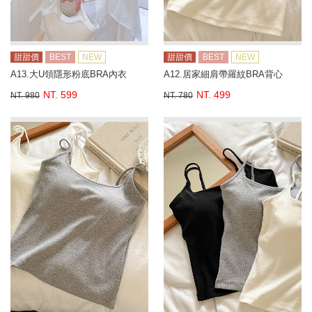
甜甜價
BEST
NEW
甜甜價
BEST
NEW
A13.大U領隱形粉底BRA內衣
A12.居家細肩帶羅紋BRA背心
NT. 599
NT. 499
NT. 980
NT. 780