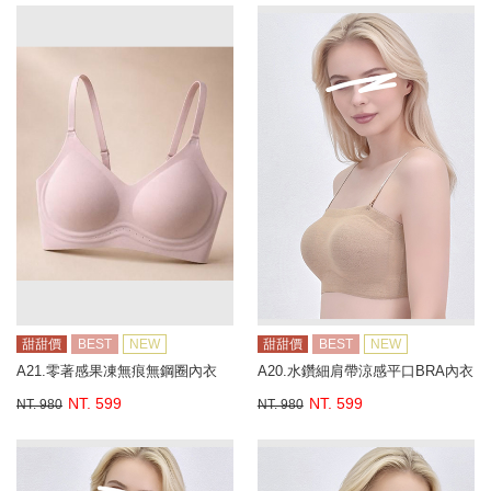
甜甜價
BEST
NEW
甜甜價
BEST
NEW
A21.零著感果凍無痕無鋼圈內衣
A20.水鑽細肩帶涼感平口BRA內衣
NT. 599
NT. 599
NT. 980
NT. 980