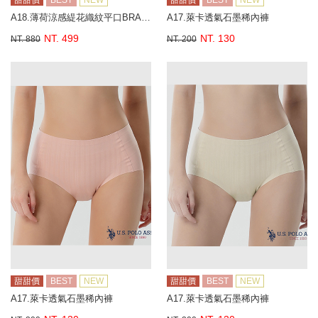
甜甜價
BEST
NEW
甜甜價
BEST
NEW
A18.薄荷涼感緹花織紋平口BRA背心
A17.萊卡透氣石墨稀內褲
NT. 499
NT. 130
NT. 880
NT. 200
甜甜價
BEST
NEW
甜甜價
BEST
NEW
A17.萊卡透氣石墨稀內褲
A17.萊卡透氣石墨稀內褲