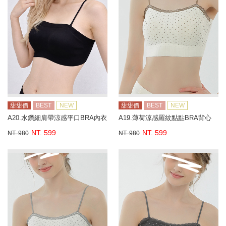
甜甜價
BEST
NEW
甜甜價
BEST
NEW
A20.水鑽細肩帶涼感平口BRA內衣
A19.薄荷涼感羅紋點點BRA背心
NT. 599
NT. 599
NT. 980
NT. 980