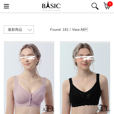
0
Found: 181 /
View All
