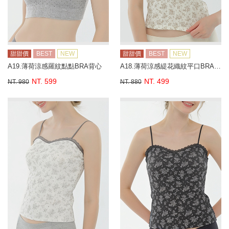
甜甜價
BEST
NEW
甜甜價
BEST
NEW
A19.薄荷涼感羅紋點點BRA背心
A18.薄荷涼感緹花織紋平口BRA背心
NT. 599
NT. 499
NT. 980
NT. 880