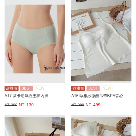
甜甜價
BEST
NEW
甜甜價
BEST
NEW
A17.萊卡透氣石墨稀內褲
A16.歐根紗微醺吊帶BRA背心
NT. 130
NT. 499
NT. 200
NT. 980