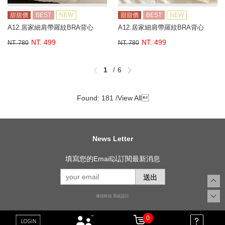
甜甜價
BEST
NEW
甜甜價
BEST
NEW
A12.居家細肩帶羅紋BRA背心
A12.居家細肩帶羅紋BRA背心
NT. 499
NT. 499
NT. 780
NT. 780
1
6
Found: 181 /
View All

News Letter
填寫您的Email以訂閱最新消息
送出
康德科技 系統設計
0