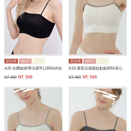
甜甜價
BEST
NEW
甜甜價
BEST
NEW
A20.水鑽細肩帶涼感平口BRA內衣
A19.薄荷涼感羅紋點點BRA背心
NT. 599
NT. 599
NT. 980
NT. 980