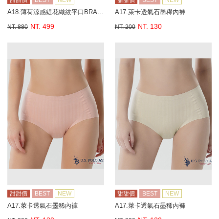
甜甜價
BEST
NEW
甜甜價
BEST
NEW
A18.薄荷涼感緹花織紋平口BRA背心
A17.萊卡透氣石墨稀內褲
NT. 499
NT. 130
NT. 880
NT. 200
甜甜價
BEST
NEW
甜甜價
BEST
NEW
A17.萊卡透氣石墨稀內褲
A17.萊卡透氣石墨稀內褲