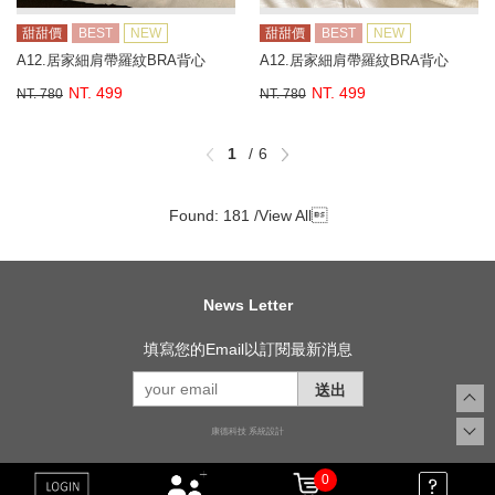
甜甜價
BEST
NEW
甜甜價
BEST
NEW
A12.居家細肩帶羅紋BRA背心
A12.居家細肩帶羅紋BRA背心
NT. 499
NT. 499
NT. 780
NT. 780
1
6
Found: 181 /
View All

News Letter
填寫您的Email以訂閱最新消息
送出
康德科技 系統設計
0