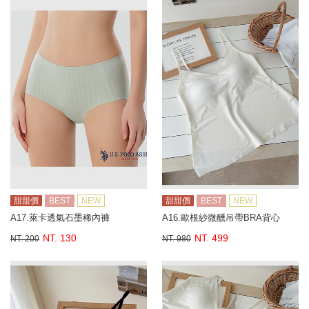
甜甜價
BEST
NEW
甜甜價
BEST
NEW
A17.萊卡透氣石墨稀內褲
A16.歐根紗微醺吊帶BRA背心
NT. 130
NT. 499
NT. 200
NT. 980