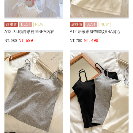
甜甜價
BEST
NEW
甜甜價
BEST
NEW
A13.大U領隱形粉底BRA內衣
A12.居家細肩帶羅紋BRA背心
NT. 599
NT. 499
NT. 980
NT. 780