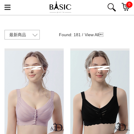
0
Found: 181 /
View All
