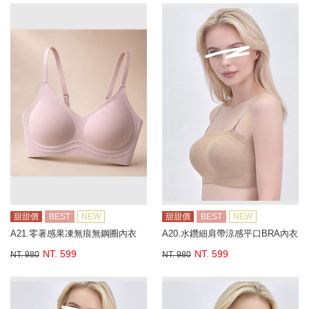
甜甜價
BEST
NEW
甜甜價
BEST
NEW
A21.零著感果凍無痕無鋼圈內衣
A20.水鑽細肩帶涼感平口BRA內衣
NT. 599
NT. 599
NT. 980
NT. 980